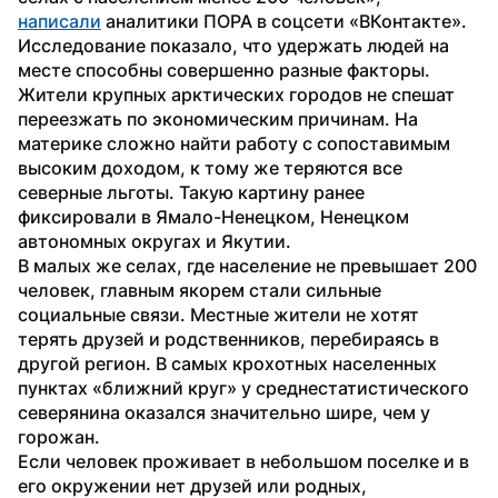
написали
 аналитики ПОРА в соцсети «ВКонтакте».
Исследование показало, что удержать людей на 
месте способны совершенно разные факторы. 
Жители крупных арктических городов не спешат 
переезжать по экономическим причинам. На 
материке сложно найти работу с сопоставимым 
высоким доходом, к тому же теряются все 
северные льготы. Такую картину ранее 
фиксировали в Ямало-Ненецком, Ненецком 
автономных округах и Якутии.
В малых же селах, где население не превышает 200 
человек, главным якорем стали сильные 
социальные связи. Местные жители не хотят 
терять друзей и родственников, перебираясь в 
другой регион. В самых крохотных населенных 
пунктах «ближний круг» у среднестатистического 
северянина оказался значительно шире, чем у 
горожан.
Если человек проживает в небольшом поселке и в 
его окружении нет друзей или родных, 