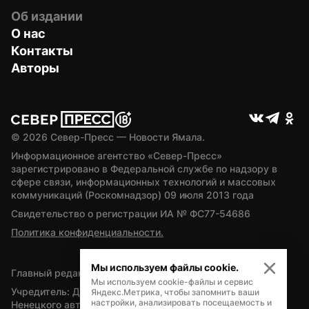
Об издании
О нас
Контакты
Авторы
© 
2026
 Север-Пресс — Новости Ямала.
Информационное агентство «Север-Пресс» 
зарегистрировано в Федеральной службе по надзору в 
сфере связи, информационных технологий и массовых 
коммуникаций (Роскомнадзор) 09 июля 2013 года
Свидетельство о регистрации ИА № ФС77-54686
Политика конфиденциальности.
Мы используем файлы cookie.
Главный редактор — А.Л. Поздеев
Мы используем cookie-файлы и сервис
Учредитель: Департамент внутренней политики Ямало-
Яндекс.Метрика, чтобы запомнить ваши
настройки, анализировать посещаемость и
Ненецкого автономного округа