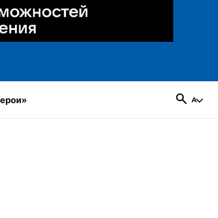
герои»