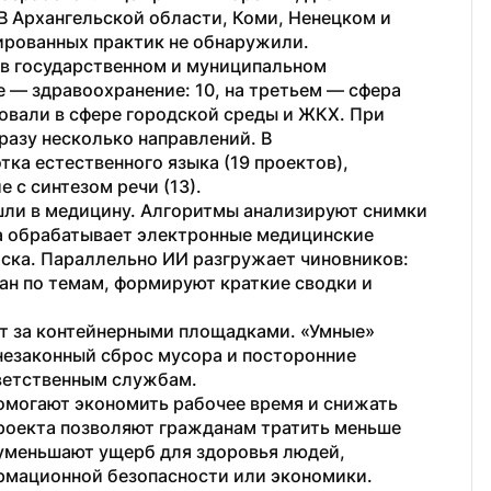
В Архангельской области, Коми, Ненецком и 
ированных практик не обнаружили.
в государственном и муниципальном 
 — здравоохранение: 10, на третьем — сфера 
овали в сфере городской среды и ЖКХ. При 
азу несколько направлений. В 
а естественного языка (19 проектов), 
 с синтезом речи (13).
шли в медицину. Алгоритмы анализируют снимки 
а обрабатывает электронные медицинские 
ска. Параллельно ИИ разгружает чиновников: 
н по темам, формируют краткие сводки и 
т за контейнерными площадками. «Умные» 
езаконный сброс мусора и посторонние 
тветственным службам.
помогают экономить рабочее время и снижать 
роекта позволяют гражданам тратить меньше 
 уменьшают ущерб для здоровья людей, 
рмационной безопасности или экономики.