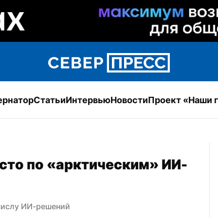
ернатор
Статьи
Интервью
Новости
Проект «Наши 
сто по «арктическим» ИИ-
 числу ИИ-решений