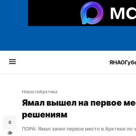
ЯНАО
Губ
Новости
Арктика
Ямал вышел на первое ме
решениям
0
ПОРА: Ямал занял первое место в Арктике по