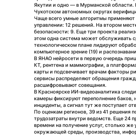
Якутии и одно — в Мурманской области. 
Чукотском автономных округах верифиц
Чаще всего умные алгоритмы применяют 
управлении: 12 решений. На втором месте
безопасности: 9. Еще три проекта реализ
этом одна система может обслуживать ср
технологическом плане лидируют обработк
компьютерное зрение (19) и распознавание
В ЯНАО нейросети в первую очередь при
КТ, рентгена и маммографии, а платформ
карты и подсвечивает врачам факторы ри
сервисы распределяют обращения гражда
расшифровывают совещания.
В Красноярске ИИ-видеоаналитика следи
камеры фиксируют переполнение баков, н
инциденты, а сигнал тут же поступает о
По оценкам регионов, 39 из 41 решения 
трудозатраты внутри ведомств. Еще 24 п
времени на получение услуг, столько же
окружающей среды, производства, инфо