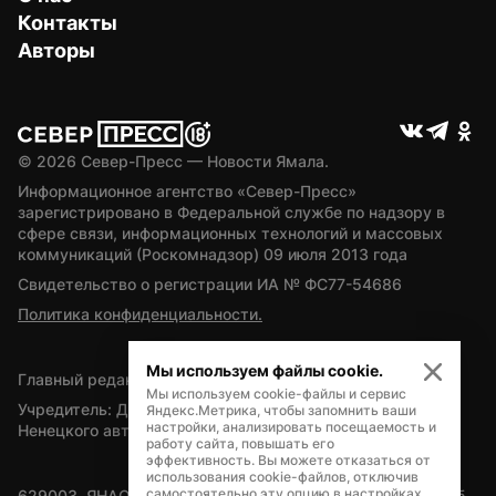
Контакты
Авторы
© 
2026
 Север-Пресс — Новости Ямала.
Информационное агентство «Север-Пресс» 
зарегистрировано в Федеральной службе по надзору в 
сфере связи, информационных технологий и массовых 
коммуникаций (Роскомнадзор) 09 июля 2013 года
Свидетельство о регистрации ИА № ФС77-54686
Политика конфиденциальности.
Мы используем файлы cookie.
Главный редактор — А.Л. Поздеев
Мы используем cookie-файлы и сервис
Учредитель: Департамент внутренней политики Ямало-
Яндекс.Метрика, чтобы запомнить ваши
настройки, анализировать посещаемость и
Ненецкого автономного округа
работу сайта, повышать его
эффективность. Вы можете отказаться от
использования cookie-файлов, отключив
самостоятельно эту опцию в настройках
629003, ЯНАО, Салехард, мкр. Богдана Кнунянца, д.1, каб. 