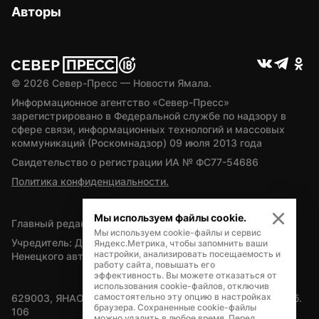
Авторы
© 
2026
 Север-Пресс — Новости Ямала.
Информационное агентство «Север-Пресс» 
зарегистрировано в Федеральной службе по надзору в 
сфере связи, информационных технологий и массовых 
коммуникаций (Роскомнадзор) 09 июля 2013 года
Свидетельство о регистрации ИА № ФС77-54686
Политика конфиденциальности.
Мы используем файлы cookie.
Главный редактор — А.Л. Поздеев
Мы используем cookie-файлы и сервис
Учредитель: Департамент внутренней политики Ямало-
Яндекс.Метрика, чтобы запомнить ваши
настройки, анализировать посещаемость и
Ненецкого автономного округа
работу сайта, повышать его
эффективность. Вы можете отказаться от
использования cookie-файлов, отключив
самостоятельно эту опцию в настройках
629003, ЯНАО, Салехард, мкр. Богдана Кнунянца, д.1, каб. 
браузера. Сохраненные cookie-файлы
106
можно удалить в любое время. Перед