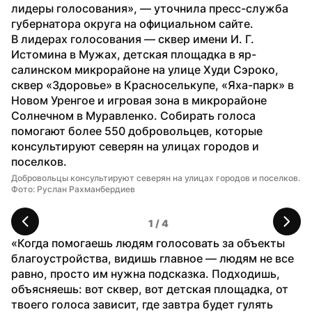
лидеры голосования», — уточнила пресс-служба 
губернатора округа на официальном сайте.
В лидерах голосования — сквер имени И. Г. 
Истомина в Мужах, детская площадка в яр-
салинском микрорайоне на улице Худи Сэроко, 
сквер «Здоровье» в Красноселькупе, «Яха-парк» в 
Новом Уренгое и игровая зона в микрорайоне 
Солнечном в Муравленко. Собирать голоса 
помогают более 550 добровольцев, которые 
консультируют северян на улицах городов и 
поселков.
Добровольцы консультируют северян на улицах городов и поселков. 
Фо
Фото: Руслан Рахманбердиев
1
 / 
4
«Когда помогаешь людям голосовать за объекты 
благоустройства, видишь главное — людям не все 
равно, просто им нужна подсказка. Подходишь, 
объясняешь: вот сквер, вот детская площадка, от 
твоего голоса зависит, где завтра будет гулять 