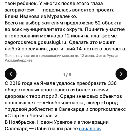
твой ребенок. У многих после этого глаза 
загораются», — поделилась волонтер проекта 
Елена Иванова из Муравленко.
Всего на выбор жителям предложено 52 объекта 
во всех муниципалитетах округа. Принять участие 
в голосовании можно до 12 июня на платформе 
zagorodsreda.gosuslugi.ru. Сделать это может 
любой россиянин, достигший 14-летнего возраста.
Принять участие в голосовании можно до 12 июня. Фото: Руслан 
Фо
Рахманбердиев
1
 / 
5
С 2019 года на Ямале удалось преобразить 336 
общественных пространств и более тысячи 
дворовых территорий. Среди знаковых объектов 
прошлых лет — «Ноябрьск-парк», сквер «Город 
трудовой доблести» в Салехарде и спорткомплекс 
«Старт» в Лабытнанги.
В Ноябрьске, Новом Уренгое и агломерации 
Салехард — Лабытнанги ранее 
началось