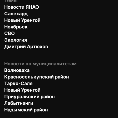
Темы
Новости ЯНАО
Салехард
Новый Уренгой
Ноябрьск
СВО
Экология
Дмитрий Артюхов
Новости по муниципалитетам
Волноваха
Красноселькупский район
Тарко-Сале
Новый Уренгой
Приуральский район
Лабытнанги
Надымский район