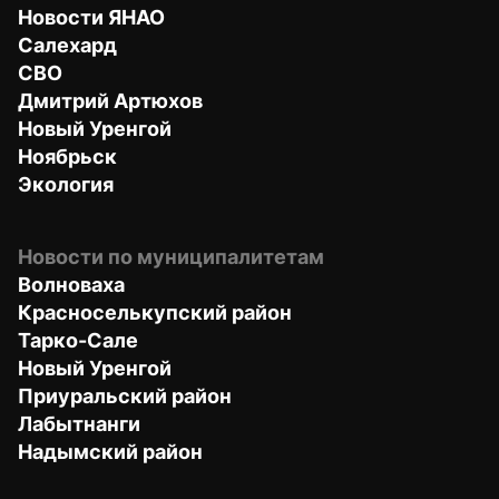
Новости ЯНАО
Салехард
СВО
Дмитрий Артюхов
Новый Уренгой
Ноябрьск
Экология
Новости по муниципалитетам
Волноваха
Красноселькупский район
Тарко-Сале
Новый Уренгой
Приуральский район
Лабытнанги
Надымский район