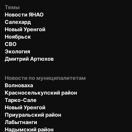
Темы
Новости ЯНАО
Салехард
Новый Уренгой
Ноябрьск
СВО
Экология
Дмитрий Артюхов
Новости по муниципалитетам
Волноваха
Красноселькупский район
Тарко-Сале
Новый Уренгой
Приуральский район
Лабытнанги
Надымский район