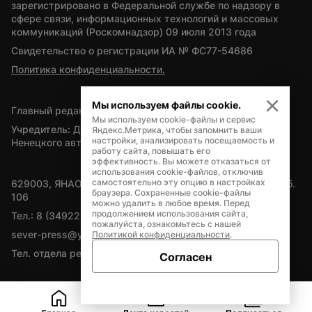
зарегистрировано в Федеральной службе по надзору в 
сфере связи, информационных технологий и массовых 
коммуникаций (Роскомнадзор) 09 июля 2013 года
Свидетельство о регистрации ИА № ФС77-54686
Политика конфиденциальности.
Мы используем файлы cookie.
Главный редактор — А.Л. Поздеев
Мы используем cookie-файлы и сервис
Учредитель: Департамент внутренней политики Ямало-
Яндекс.Метрика, чтобы запомнить ваши
настройки, анализировать посещаемость и
Ненецкого автономного округа
работу сайта, повышать его
эффективность. Вы можете отказаться от
использования cookie-файлов, отключив
самостоятельно эту опцию в настройках
629003, ЯНАО, Салехард, мкр. Богдана Кнунянца, д.1, каб. 
браузера. Сохраненные cookie-файлы
106
можно удалить в любое время. Перед
продолжением использования сайта,
Тел.: 8 (34922) 71262
пожалуйста, ознакомьтесь с нашей
sever-press@yamal-media.ru
Политикой конфиденциальности
.
Тел. отдела рекламы: 8 (34922) 42728
Согласен