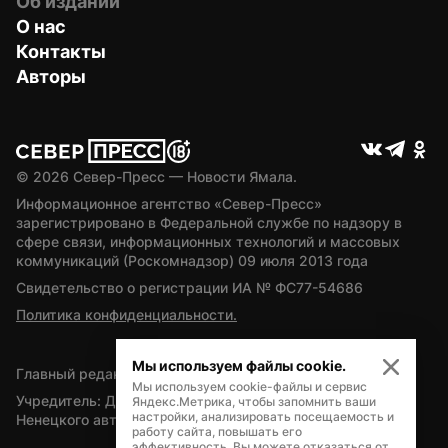
Об издании
О нас
Контакты
Авторы
© 
2026
 Север-Пресс — Новости Ямала.
Информационное агентство «Север-Пресс» 
зарегистрировано в Федеральной службе по надзору в 
сфере связи, информационных технологий и массовых 
коммуникаций (Роскомнадзор) 09 июля 2013 года
Свидетельство о регистрации ИА № ФС77-54686
Политика конфиденциальности.
Мы используем файлы cookie.
Главный редактор — А.Л. Поздеев
Мы используем cookie-файлы и сервис
Учредитель: Департамент внутренней политики Ямало-
Яндекс.Метрика, чтобы запомнить ваши
настройки, анализировать посещаемость и
Ненецкого автономного округа
работу сайта, повышать его
эффективность. Вы можете отказаться от