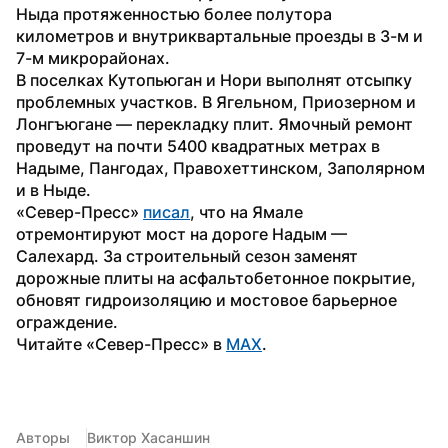
Ныда протяженностью более полутора 
километров и внутриквартальные проезды в 3-м и 
7-м микрорайонах.
В поселках Кутопьюган и Нори выполнят отсыпку 
проблемных участков. В Ягельном, Приозерном и 
Лонгъюгане — перекладку плит. Ямочный ремонт 
проведут на почти 5400 квадратных метрах в 
Надыме, Пангодах, Правохеттинском, Заполярном 
и в Ныде.
«Север-Пресс» 
писал
, что на Ямале 
отремонтируют мост на дороге Надым — 
Салехард. За строительный сезон заменят 
дорожные плиты на асфальтобетонное покрытие, 
обновят гидроизоляцию и мостовое барьерное 
ограждение.
Читайте «Север-Пресс» в 
MAX
.
Авторы
Виктор Хасаншин