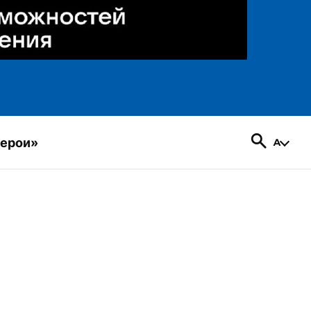
герои»