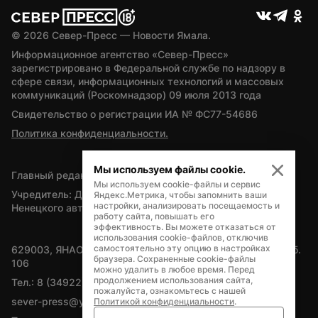
© 
2026
 Север-Пресс — Новости Ямала.
Информационное агентство «Север-Пресс» 
зарегистрировано в Федеральной службе по надзору в 
сфере связи, информационных технологий и массовых 
коммуникаций (Роскомнадзор) 09 июля 2013 года
Свидетельство о регистрации ИА № ФС77-54686
Политика конфиденциальности.
Мы используем файлы cookie.
Главный редактор — А.Л. Поздеев
Мы используем cookie-файлы и сервис
Учредитель: Департамент внутренней политики Ямало-
Яндекс.Метрика, чтобы запомнить ваши
настройки, анализировать посещаемость и
Ненецкого автономного округа
работу сайта, повышать его
эффективность. Вы можете отказаться от
использования cookie-файлов, отключив
самостоятельно эту опцию в настройках
629003, ЯНАО, Салехард, мкр. Богдана Кнунянца, д.1, каб. 
браузера. Сохраненные cookie-файлы
106
можно удалить в любое время. Перед
продолжением использования сайта,
Тел.: 8 (34922) 71262
пожалуйста, ознакомьтесь с нашей
sever-press@yamal-media.ru
Политикой конфиденциальности
.