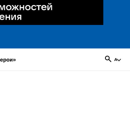
герои»