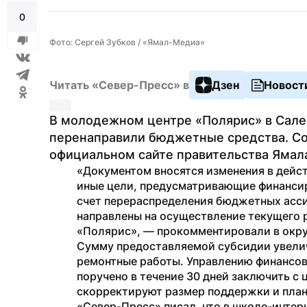
0
Фото: Сергей Зубков / «Ямал-Медиа»
Читать «Север-Пресс» в
Дзен
Новост
В молодежном центре «Полярис» в Салех
перенаправили бюджетные средства. Со
официальном сайте правительства Ямал
«Документом вносятся изменения в дейст
иные цели, предусматривающие финансир
счет перераспределения бюджетных ассиг
направлены на осуществление текущего 
«Полярис», — прокомментировали в окр
Сумму предоставляемой субсидии увелича
ремонтные работы. Управлению финансов
поручено в течение 30 дней заключить с 
скорректируют размер поддержки и план
«Север-Пресс» писал, что в школе-интерн