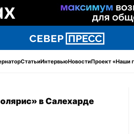
ернатор
Статьи
Интервью
Новости
Проект «Наши 
олярис» в Салехарде 