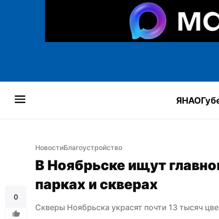
ЯНАО
Губ
Новости
Благоустройство
В Ноябрьске ищут главног
парках и скверах
0
Скверы Ноябрьска украсят почти 13 тысяч цве