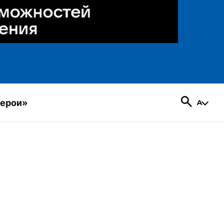
герои»