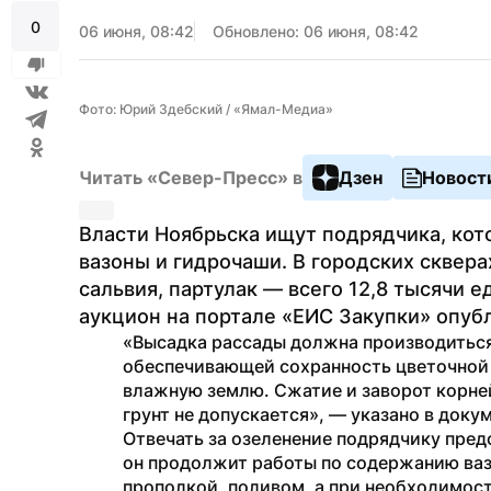
0
06 июня, 08:42
Обновлено: 06 июня, 08:42
Фото: Юрий Здебский / «Ямал-Медиа»
Читать «Север-Пресс» в
Дзен
Новост
Власти Ноябрьска ищут подрядчика, кот
вазоны и гидрочаши. В городских скверах
сальвия, партулак — всего 12,8 тысячи 
аукцион на портале «ЕИС Закупки» опуб
«Высадка рассады должна производиться 
обеспечивающей сохранность цветочной 
влажную землю. Сжатие и заворот корней
грунт не допускается», — указано в доку
Отвечать за озеленение подрядчику предс
он продолжит работы по содержанию вазо
прополкой, поливом, а при необходимост