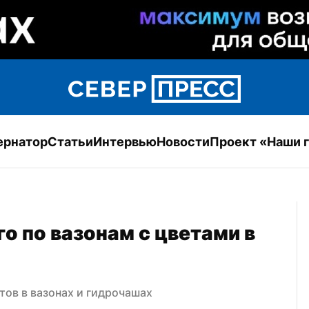
ернатор
Статьи
Интервью
Новости
Проект «Наши 
о по вазонам с цветами в 
тов в вазонах и гидрочашах