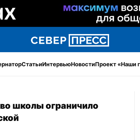
ернатор
Статьи
Интервью
Новости
Проект «Наши 
во школы ограничило 
ской