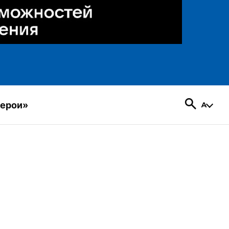
герои»