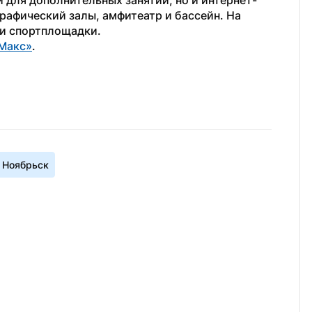
 для дополнительных занятий, но и интернет-
рафический залы, амфитеатр и бассейн. На 
и спортплощадки.
Макс»
.
Ноябрьск