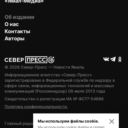
«Ямал-Медиа»
Об издании
О нас
Контакты
Авторы
© 
2026
 Север-Пресс — Новости Ямала.
Информационное агентство «Север-Пресс» 
зарегистрировано в Федеральной службе по надзору в 
сфере связи, информационных технологий и массовых 
коммуникаций (Роскомнадзор) 09 июля 2013 года
Свидетельство о регистрации ИА № ФС77-54686
Политика конфиденциальности.
Мы используем файлы cookie.
Главный редактор — А.Л. Поздеев
Мы используем cookie-файлы и сервис