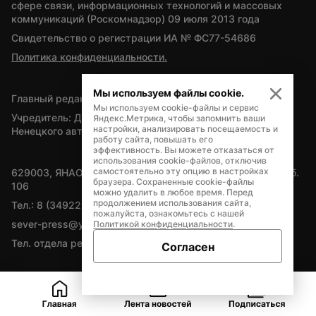
сфере связи, информационных технологий и массовых 
коммуникаций (Роскомнадзор) 09 июля 2013 года
Свидетельство о регистрации ИА № ФС77-54686
Политика конфиденциальности.
Мы используем файлы cookie.
Главный редактор — А.Л. Поздеев
Мы используем cookie-файлы и сервис
Учредитель: Департамент внутренней политики Ямало-
Яндекс.Метрика, чтобы запомнить ваши
настройки, анализировать посещаемость и
Ненецкого автономного округа
работу сайта, повышать его
эффективность. Вы можете отказаться от
использования cookie-файлов, отключив
самостоятельно эту опцию в настройках
629003, ЯНАО, Салехард, мкр. Богдана Кнунянца, д.1, каб. 
браузера. Сохраненные cookie-файлы
106
можно удалить в любое время. Перед
продолжением использования сайта,
Тел.: 8 (34922) 71262
пожалуйста, ознакомьтесь с нашей
sever-press@yamal-media.ru
Политикой конфиденциальности
.
Тел. отдела рекламы: 8 (34922) 42728
Согласен