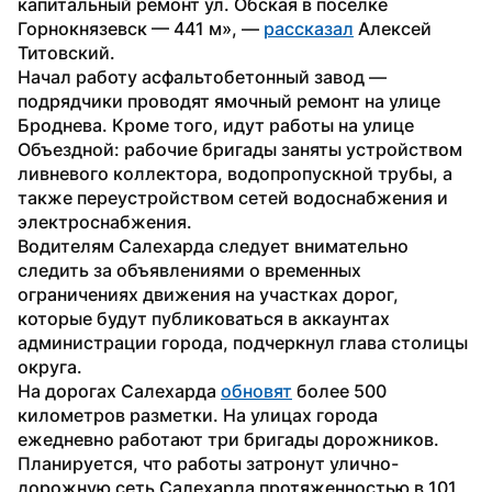
капитальный ремонт ул. Обская в поселке 
Горнокнязевск — 441 м», — 
рассказал
 Алексей 
Титовский.
Начал работу асфальтобетонный завод — 
подрядчики проводят ямочный ремонт на улице 
Броднева. Кроме того, идут работы на улице 
Объездной: рабочие бригады заняты устройством 
ливневого коллектора, водопропускной трубы, а 
также переустройством сетей водоснабжения и 
электроснабжения.
Водителям Салехарда следует внимательно 
следить за объявлениями о временных 
ограничениях движения на участках дорог, 
которые будут публиковаться в аккаунтах 
администрации города, подчеркнул глава столицы 
округа.
На дорогах Салехарда 
обновят
 более 500 
километров разметки. На улицах города 
ежедневно работают три бригады дорожников. 
Планируется, что работы затронут улично-
дорожную сеть Салехарда протяженностью в 101 