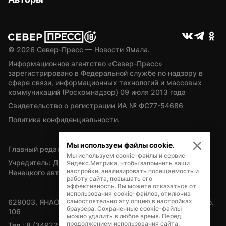
© 
2026
 Север-Пресс — Новости Ямала.
Информационное агентство «Север-Пресс» 
зарегистрировано в Федеральной службе по надзору в 
сфере связи, информационных технологий и массовых 
коммуникаций (Роскомнадзор) 09 июля 2013 года
Свидетельство о регистрации ИА № ФС77-54686
Политика конфиденциальности.
Мы используем файлы cookie.
Главный редактор — А.Л. Поздеев
Мы используем cookie-файлы и сервис
Учредитель: Департамент внутренней политики Ямало-
Яндекс.Метрика, чтобы запомнить ваши
настройки, анализировать посещаемость и
Ненецкого автономного округа
работу сайта, повышать его
эффективность. Вы можете отказаться от
использования cookie-файлов, отключив
самостоятельно эту опцию в настройках
629003, ЯНАО, Салехард, мкр. Богдана Кнунянца, д.1, каб. 
браузера. Сохраненные cookie-файлы
106
можно удалить в любое время. Перед
продолжением использования сайта,
Тел.: 8 (34922) 71262