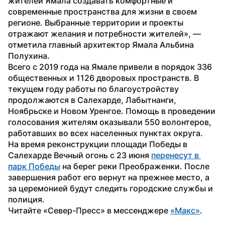
жителей Ямала создавать комфортные и 
современные пространства для жизни в своем 
регионе. Выбранные территории и проекты 
отражают желания и потребности жителей», — 
отметила главный архитектор Ямала Альбина 
Полухина.
Всего с 2019 года на Ямале привели в порядок 336 
общественных и 1126 дворовых пространств. В 
текущем году работы по благоустройству 
продолжаются в Салехарде, Лабытнанги, 
Ноябрьске и Новом Уренгое. Помощь в проведении 
голосования жителям оказывали 550 волонтеров, 
работавших во всех населенных пунктах округа.
На время реконструкции площади Победы в 
Салехарде Вечный огонь с 23 июня 
перенесут в 
парк Победы
 на берег реки Преображенки. После 
завершения работ его вернут на прежнее место, а 
за церемонией будут следить городские службы и 
полиция.
Читайте «Север-Пресс» в мессенджере 
«Макс»
. 