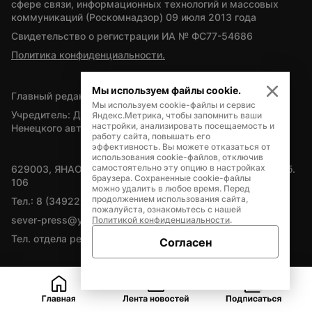
сфере связи, информационных технологий и массовых 
коммуникаций (Роскомнадзор) 09 июля 2013 года
Свидетельство о регистрации ИА № ФС77-54686
Политика конфиденциальности.
Мы используем файлы cookie.
Главный редактор — А.Л. Поздеев
Мы используем cookie-файлы и сервис
Учредитель: Департамент внутренней политики Ямало-
Яндекс.Метрика, чтобы запомнить ваши
настройки, анализировать посещаемость и
Ненецкого автономного округа
работу сайта, повышать его
эффективность. Вы можете отказаться от
использования cookie-файлов, отключив
самостоятельно эту опцию в настройках
629003, ЯНАО, Салехард, мкр. Богдана Кнунянца, д.1, каб. 
браузера. Сохраненные cookie-файлы
106
можно удалить в любое время. Перед
продолжением использования сайта,
Тел.: 8 (34922) 71262
пожалуйста, ознакомьтесь с нашей
sever-press@yamal-media.ru
Политикой конфиденциальности
.
Тел. отдела рекламы: 8 (34922) 42728
Согласен