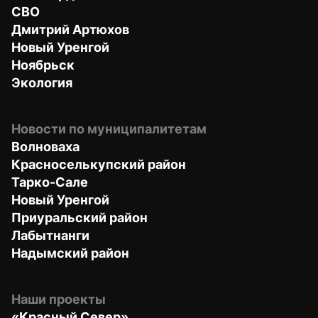
СВО
Дмитрий Артюхов
Новый Уренгой
Ноябрьск
Экология
Новости по муниципалитетам
Волноваха
Красноселькупский район
Тарко-Сале
Новый Уренгой
Приуральский район
Лабытнанги
Надымский район
Наши проекты
«Красный Север»