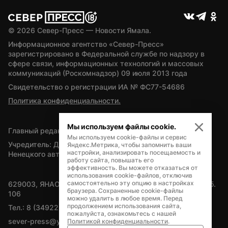
© 
2026
 Север-Пресс — Новости Ямала.
Информационное агентство «Север-Пресс» 
зарегистрировано в Федеральной службе по надзору в 
сфере связи, информационных технологий и массовых 
коммуникаций (Роскомнадзор) 09 июля 2013 года
Свидетельство о регистрации ИА № ФС77-54686
Политика конфиденциальности.
Мы используем файлы cookie.
Главный редактор — А.Л. Поздеев
Мы используем cookie-файлы и сервис
Учредитель: Департамент внутренней политики Ямало-
Яндекс.Метрика, чтобы запомнить ваши
настройки, анализировать посещаемость и
Ненецкого автономного округа
работу сайта, повышать его
эффективность. Вы можете отказаться от
использования cookie-файлов, отключив
самостоятельно эту опцию в настройках
629003, ЯНАО, Салехард, мкр. Богдана Кнунянца, д.1, каб. 
браузера. Сохраненные cookie-файлы
106
можно удалить в любое время. Перед
продолжением использования сайта,
Тел.: 8 (34922) 71262
пожалуйста, ознакомьтесь с нашей
sever-press@yamal-media.ru
Политикой конфиденциальности
.