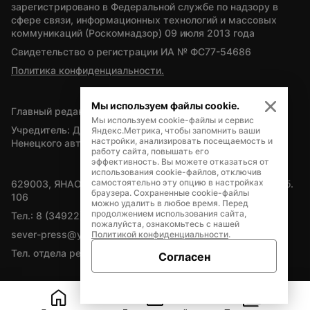
зарегистрировано в Федеральной службе по надзору в 
сфере связи, информационных технологий и массовых 
коммуникаций (Роскомнадзор) 09 июля 2013 года
Свидетельство о регистрации ИА № ФС77-54686
Политика конфиденциальности.
Мы используем файлы cookie.
Главный редактор — А.Л. Поздеев
Мы используем cookie-файлы и сервис
Учредитель: Департамент внутренней политики Ямало-
Яндекс.Метрика, чтобы запомнить ваши
настройки, анализировать посещаемость и
Ненецкого автономного округа
работу сайта, повышать его
эффективность. Вы можете отказаться от
использования cookie-файлов, отключив
самостоятельно эту опцию в настройках
629003, ЯНАО, Салехард, мкр. Богдана Кнунянца, д.1, каб. 
браузера. Сохраненные cookie-файлы
106
можно удалить в любое время. Перед
продолжением использования сайта,
Тел.: 8 (34922) 71262
пожалуйста, ознакомьтесь с нашей
sever-press@yamal-media.ru
Политикой конфиденциальности
.
Тел. отдела рекламы: 8 (34922) 42728
Согласен