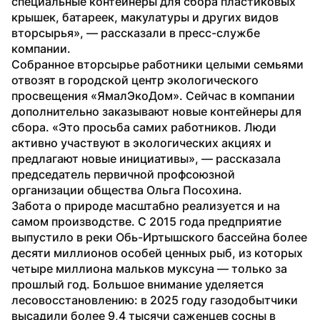
специальные контейнеры для сбора пластиковых 
крышек, батареек, макулатуры и других видов 
вторсырья», — рассказали в пресс-службе 
компании.
Собранное вторсырье работники целыми семьями 
отвозят в городской центр экологического 
просвещения «ЯмалЭкоДом». Сейчас в компании 
дополнительно заказывают новые контейнеры для 
сбора. «Это просьба самих работников. Люди 
активно участвуют в экологических акциях и 
предлагают новые инициативы», — рассказала 
председатель первичной профсоюзной 
организации общества Ольга Посохина.
Забота о природе масштабно реализуется и на 
самом производстве. С 2015 года предприятие 
выпустило в реки Обь-Иртышского бассейна более 
десяти миллионов особей ценных рыб, из которых 
четыре миллиона мальков муксуна — только за 
прошлый год. Большое внимание уделяется 
лесовосстановлению: в 2025 году газодобытчики 
высадили более 9,4 тысячи саженцев сосны в 