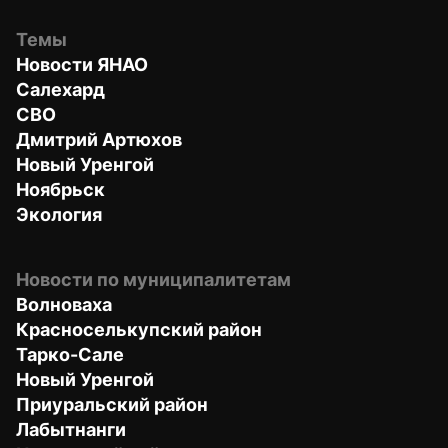
Темы
Новости ЯНАО
Салехард
СВО
Дмитрий Артюхов
Новый Уренгой
Ноябрьск
Экология
Новости по муниципалитетам
Волноваха
Красноселькупский район
Тарко-Сале
Новый Уренгой
Приуральский район
Лабытнанги