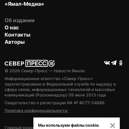
«Ямал-Медиа»
Об издании
О нас
Контакты
Авторы
© 
2026
 Север-Пресс — Новости Ямала.
Информационное агентство «Север-Пресс» 
зарегистрировано в Федеральной службе по надзору в 
сфере связи, информационных технологий и массовых 
коммуникаций (Роскомнадзор) 09 июля 2013 года
Свидетельство о регистрации ИА № ФС77-54686
Политика конфиденциальности.
Мы используем файлы cookie.
Главный редактор — А.Л. Поздеев