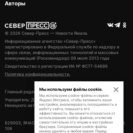
Авторы
© 
2026
 Север-Пресс — Новости Ямала.
Информационное агентство «Север-Пресс» 
зарегистрировано в Федеральной службе по надзору в 
сфере связи, информационных технологий и массовых 
коммуникаций (Роскомнадзор) 09 июля 2013 года
Свидетельство о регистрации ИА № ФС77-54686
Политика конфиденциальности.
Мы используем файлы cookie.
Главный редактор — А.Л. Поздеев
Мы используем cookie-файлы и сервис
Учредитель: Департамент внутренней политики Ямало-
Яндекс.Метрика, чтобы запомнить ваши
настройки, анализировать посещаемость и
Ненецкого автономного округа
работу сайта, повышать его
эффективность. Вы можете отказаться от
использования cookie-файлов, отключив
самостоятельно эту опцию в настройках
629003, ЯНАО, Салехард, мкр. Богдана Кнунянца, д.1, каб. 
браузера. Сохраненные cookie-файлы
106
можно удалить в любое время. Перед