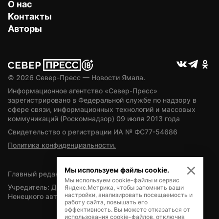
О нас
Контакты
Авторы
© 
2026
 Север-Пресс — Новости Ямала.
Информационное агентство «Север-Пресс» 
зарегистрировано в Федеральной службе по надзору в 
сфере связи, информационных технологий и массовых 
коммуникаций (Роскомнадзор) 09 июля 2013 года
Свидетельство о регистрации ИА № ФС77-54686
Политика конфиденциальности.
Мы используем файлы cookie.
Главный редактор — А.Л. Поздеев
Мы используем cookie-файлы и сервис
Учредитель: Департамент внутренней политики Ямало-
Яндекс.Метрика, чтобы запомнить ваши
настройки, анализировать посещаемость и
Ненецкого автономного округа
работу сайта, повышать его
эффективность. Вы можете отказаться от
использования cookie-файлов, отключив