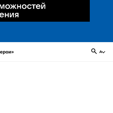
герои»