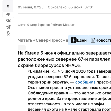
0
05 июня, 07:25
Обновлено: 05 июня, 07:31
Фото: Федор Воронов / «Ямал-Медиа»
Читать «Север-Пресс» в
Дзен
Новост
На Ямале 5 июня официально завершается
расположенных севернее 67-й параллели
охране биоресурсов ЯНАО».
«Внимание, <…> 5 июня 2026 года заверша
угодьях севернее 67 й параллели. Также 
территории округа», — 
сообщила
 пресс
Охотников просят в установленные сроки
Соблюдение правил — это не только ответ
родного края. За непредставление инфо
ответственность, в том числе штрафы.
Весенняя охота на Ямале стартовала поэт