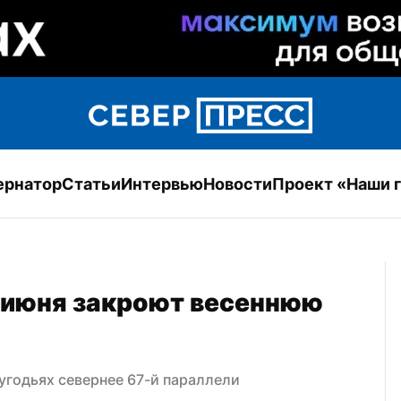
ернатор
Статьи
Интервью
Новости
Проект «Наши 
5 июня закроют весеннюю 
 угодьях севернее 67-й параллели