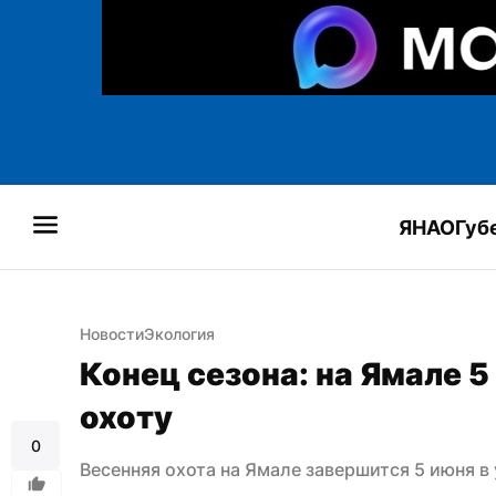
ЯНАО
Губ
Новости
Экология
Конец сезона: на Ямале 
охоту
0
Весенняя охота на Ямале завершится 5 июня в