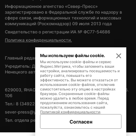
Информационное агентство «Север-Пресс» 
зарегистрировано в Федеральной службе по надзору в 
сфере связи, информационных технологий и массовых 
коммуникаций (Роскомнадзор) 09 июля 2013 года
Свидетельство о регистрации ИА № ФС77-54686
Политика конфиденциальности.
Мы используем файлы cookie.
Главный редактор — А.Л. Поздеев
Мы используем cookie-файлы и сервис
Учредитель: Департамент внутренней политики Ямало-
Яндекс.Метрика, чтобы запомнить ваши
настройки, анализировать посещаемость и
Ненецкого автономного округа
работу сайта, повышать его
эффективность. Вы можете отказаться от
использования cookie-файлов, отключив
самостоятельно эту опцию в настройках
629003, ЯНАО, Салехард, мкр. Богдана Кнунянца, д.1, каб. 
браузера. Сохраненные cookie-файлы
106
можно удалить в любое время. Перед
продолжением использования сайта,
Тел.: 8 (34922) 71262
пожалуйста, ознакомьтесь с нашей
sever-press@yamal-media.ru
Политикой конфиденциальности
.
Тел. отдела рекламы: 8 (34922) 42728
Согласен