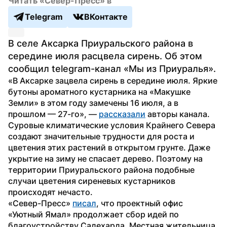
Читать «Север-Пресс» в
Telegram
ВКонтакте
В селе Аксарка Приуральского района в 
середине июля расцвела сирень. Об этом 
сообщил telegram-канал «Мы из Приуралья».
«В Аксарке зацвела сирень в середине июля. Яркие 
бутоны ароматного кустарника на «Макушке 
Земли» в этом году замечены 16 июля, а в 
прошлом — 27-го», — 
рассказали
 авторы канала.
Суровые климатические условия Крайнего Севера 
создают значительные трудности для роста и 
цветения этих растений в открытом грунте. Даже 
укрытие на зиму не спасает дерево. Поэтому на 
территории Приуральского района подобные 
случаи цветения сиреневых кустарников 
происходят нечасто.
«Север-Пресс» 
писал
, что проектный офис 
«Уютный Ямал» продолжает сбор идей по 
благоустройству Салехарда. Местная жительница 