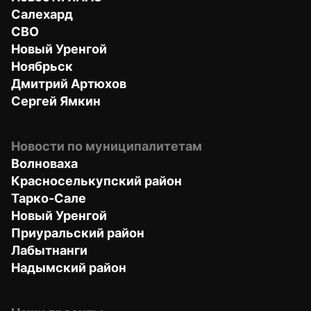
Салехард
СВО
Новый Уренгой
Ноябрьск
Дмитрий Артюхов
Сергей Ямкин
Новости по муниципалитетам
Волноваха
Красноселькупский район
Тарко-Сале
Новый Уренгой
Приуральский район
Лабытнанги
Надымский район