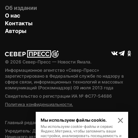
Об издании
О нас
Контакты
Авторы
© 
2026
 Север-Пресс — Новости Ямала.
Информационное агентство «Север-Пресс» 
зарегистрировано в Федеральной службе по надзору в 
сфере связи, информационных технологий и массовых 
коммуникаций (Роскомнадзор) 09 июля 2013 года
Свидетельство о регистрации ИА № ФС77-54686
Политика конфиденциальности.
Мы используем файлы cookie.
Главный редактор — А.Л. Поздеев
Мы используем cookie-файлы и сервис
Учредитель: Департамент внутренней политики Ямало-
Яндекс.Метрика, чтобы запомнить ваши
настройки, анализировать посещаемость и
Ненецкого автономного округа