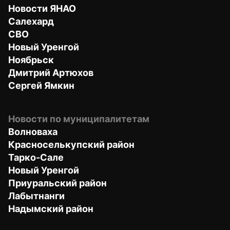
Новости ЯНАО
Салехард
СВО
Новый Уренгой
Ноябрьск
Дмитрий Артюхов
Сергей Ямкин
Новости по муниципалитетам
Волноваха
Красноселькупский район
Тарко-Сале
Новый Уренгой
Приуральский район
Лабытнанги
Надымский район