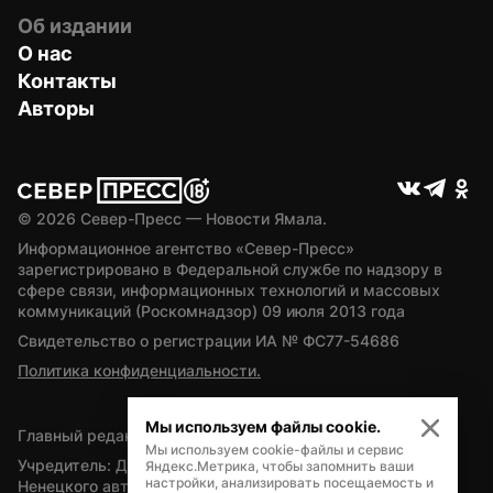
Об издании
О нас
Контакты
Авторы
© 
2026
 Север-Пресс — Новости Ямала.
Информационное агентство «Север-Пресс» 
зарегистрировано в Федеральной службе по надзору в 
сфере связи, информационных технологий и массовых 
коммуникаций (Роскомнадзор) 09 июля 2013 года
Свидетельство о регистрации ИА № ФС77-54686
Политика конфиденциальности.
Мы используем файлы cookie.
Главный редактор — А.Л. Поздеев
Мы используем cookie-файлы и сервис
Учредитель: Департамент внутренней политики Ямало-
Яндекс.Метрика, чтобы запомнить ваши
настройки, анализировать посещаемость и
Ненецкого автономного округа