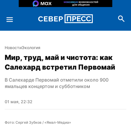
Новости
Экология
Мир, труд, май и чистота: как 
Салехард встретил Первомай
В Салехарде Первомай отметили около 900 
ямальцев концертом и субботником
01 мая, 22:32
Фото: Сергей Зубков / «Ямал-Медиа»