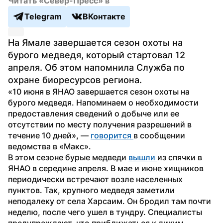
Читать «Север-Пресс» в
Telegram
ВКонтакте
На Ямале завершается сезон охоты на 
бурого медведя, который стартовал 12 
апреля. Об этом напомнила Служба по 
охране биоресурсов региона.
«10 июня в ЯНАО завершается сезон охоты на 
бурого медведя. Напоминаем о необходимости 
предоставления сведений о добыче или ее 
отсутствии по месту получения разрешений в 
течение 10 дней», — 
говорится 
в сообщении 
ведомства в «Макс».
В этом сезоне бурые медведи 
вышли 
из спячки в 
ЯНАО в середине апреля. В мае и июне хищников 
периодически встречают возле населенных 
пунктов. Так, крупного медведя заметили 
неподалеку от села Харсаим. Он бродил там почти 
неделю, после чего ушел в тундру. Специалисты 
предупреждают, что приближаться к диким 