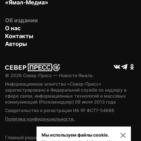
«Ямал-Медиа»
Об издании
О нас
Контакты
Авторы
© 
2026
 Север-Пресс — Новости Ямала.
Информационное агентство «Север-Пресс» 
зарегистрировано в Федеральной службе по надзору в 
сфере связи, информационных технологий и массовых 
коммуникаций (Роскомнадзор) 09 июля 2013 года
Свидетельство о регистрации ИА № ФС77-54686
Политика конфиденциальности.
Мы используем файлы cookie.
Главный редактор — А.Л. Поздеев