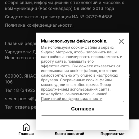
сфере связи, информационных технологий и массовых 
коммуникаций (Роскомнадзор) 09 июля 2013 года
Свидетельство о регистрации ИА № ФС77-54686
Политика конфиденциальности.
Мы используем файлы cookie.
Главный редактор — А.Л. Поздеев
Мы используем cookie-файлы и сервис
Учредитель: Департамент внутренней политики Ямало-
Яндекс.Метрика, чтобы запомнить ваши
настройки, анализировать посещаемость и
Ненецкого автономного округа
работу сайта, повышать его
эффективность. Вы можете отказаться от
использования cookie-файлов, отключив
самостоятельно эту опцию в настройках
629003, ЯНАО, Салехард, мкр. Богдана Кнунянца, д.1, каб. 
браузера. Сохраненные cookie-файлы
106
можно удалить в любое время. Перед
продолжением использования сайта,
Тел.: 8 (34922) 71262
пожалуйста, ознакомьтесь с нашей
sever-press@yamal-media.ru
Политикой конфиденциальности
.
Тел. отдела рекламы: 8 (34922) 42728
Согласен