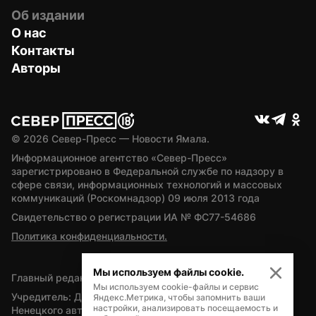
Об издании
О нас
Контакты
Авторы
© 
2026
 Север-Пресс — Новости Ямала.
Информационное агентство «Север-Пресс» 
зарегистрировано в Федеральной службе по надзору в 
сфере связи, информационных технологий и массовых 
коммуникаций (Роскомнадзор) 09 июля 2013 года
Свидетельство о регистрации ИА № ФС77-54686
Политика конфиденциальности.
Мы используем файлы cookie.
Главный редактор — А.Л. Поздеев
Мы используем cookie-файлы и сервис
Учредитель: Департамент внутренней политики Ямало-
Яндекс.Метрика, чтобы запомнить ваши
настройки, анализировать посещаемость и
Ненецкого автономного округа