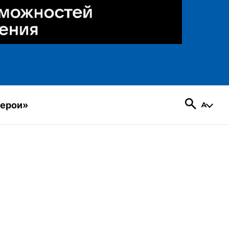
герои»