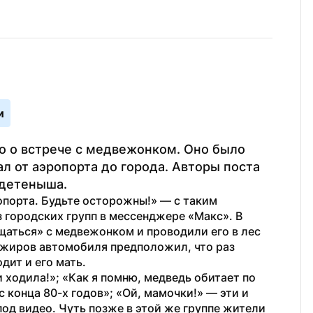
и
о о встрече с медвежонком. Оно было 
л от аэропорта до города. Авторы поста 
 детеныша. 
опорта. Будьте осторожны!» — с таким 
з городских групп в мессенджере «Макс». В 
аться» с медвежонком и проводили его в лес 
ажиров автомобиля предположил, что раз 
дит и его мать.
ходила!»; «Как я помню, медведь обитает по 
 конца 80-х годов»; «Ой, мамочки!» — эти и 
од видео. Чуть позже в этой же группе жители 