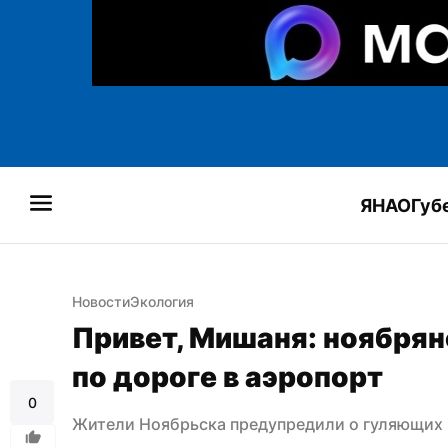
ЯНАО
Губ
Новости
Экология
Привет, Мишаня: ноябрян
по дороге в аэропорт
0
Жители Ноябрьска предупредили о гуляющих 