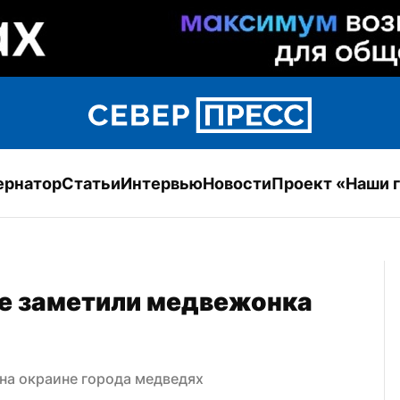
ернатор
Статьи
Интервью
Новости
Проект «Наши 
е заметили медвежонка 
на окраине города медведях