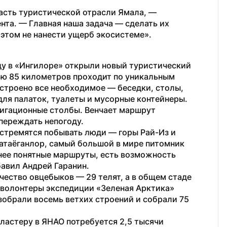
сть туристической отрасли Ямала, — 
та. — Главная наша задача — сделать их 
этом не нанести ущерб экосистеме».
ду в «Ингилоре» открыли новый туристический 
ю 85 километров проходит по уникальным 
строено все необходимое — беседки, столы, 
ля палаток, туалеты и мусорные контейнеры. 
игационные столбы. Венчает маршрут 
переждать непогоду.
 стремятся побывать люди — горы Рай-Из и 
атаёганлор, самый большой в мире питомник 
нее понятные маршруты, есть возможность 
бавил Андрей Гаранин.
ество овцебыков — 29 телят, а в общем стаде 
 волонтеры экспедиции «Зеленая Арктика» 
зобрали восемь ветхих строений и собрали 75 
ластеру в ЯНАО потребуется 2,5 тысячи 