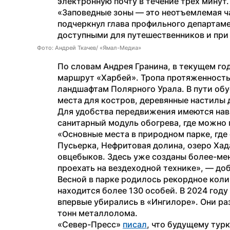
электронную почту в течение трех минут.
«Заповедные зоны — это неотъемлемая ча
подчеркнул глава профильного департамен
доступными для путешественников и при 
Фото: Андрей Ткачев/ «Ямал-Медиа»
По словам Андрея Гранина, в текущем го
маршрут «Харбей». Тропа протяженность
ландшафтам Полярного Урала. В пути обу
места для костров, деревянные настилы д
Для удобства передвижения имеются нав
санитарный модуль обогрева, где можно 
«Основные места в природном парке, где
Пусьерка, Нефритовая долина, озеро Хад
овцебыков. Здесь уже созданы более-ме
проехать на вездеходной технике», — до
Весной в парке родилось рекордное колич
находится более 130 особей. В 2024 году
впервые убирались в «Ингилоре». Они ра
тонн металлолома.
«Север-Пресс» 
писал
, что будущему турк