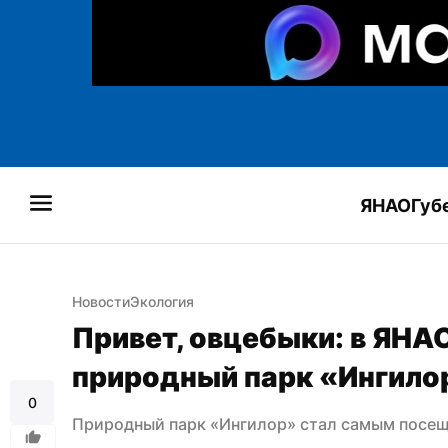
ЯНАО
Губ
Новости
Экология
Привет, овцебыки: в ЯНАО
природный парк «Ингило
0
Природный парк «Ингилор» стал самым посе