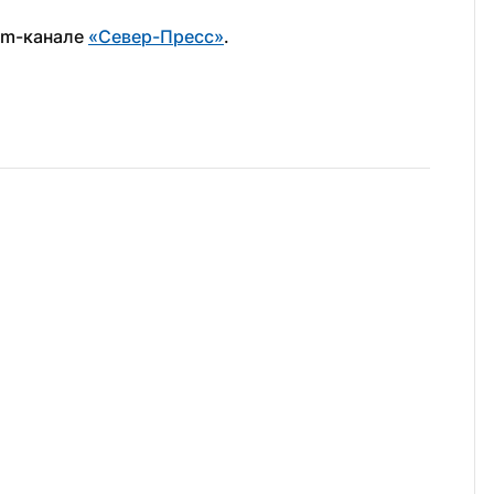
am-канале 
«Север-Пресс»
.