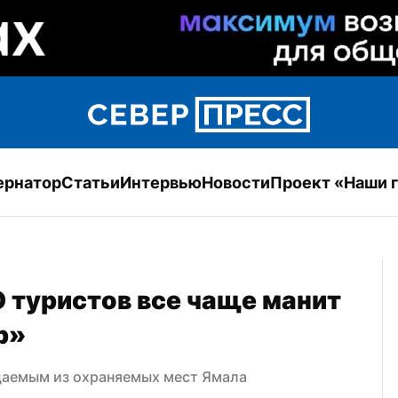
ернатор
Статьи
Интервью
Новости
Проект «Наши 
 туристов все чаще манит 
р»
щаемым из охраняемых мест Ямала