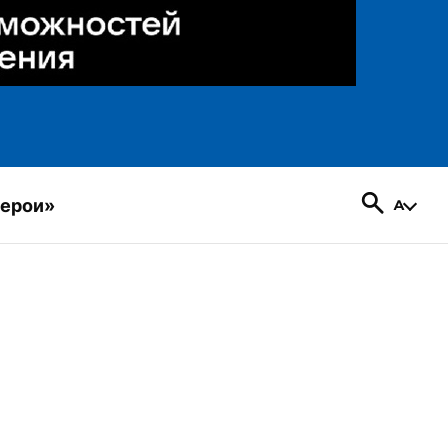
герои»