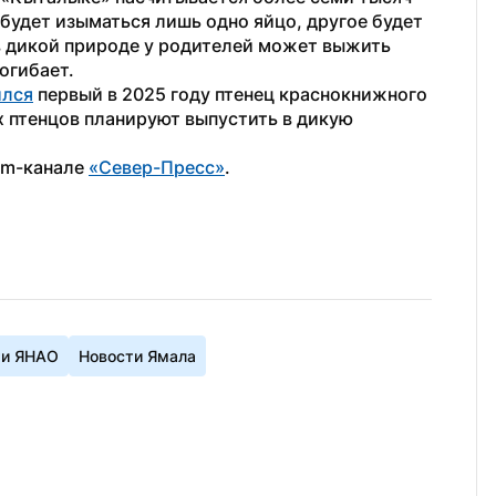
будет изыматься лишь одно яйцо, другое будет 
в дикой природе у родителей может выжить 
огибает.
ился
 первый в 2025 году птенец краснокнижного 
х птенцов планируют выпустить в дикую 
am-канале 
«Север-Пресс»
.
ти ЯНАО
Новости Ямала