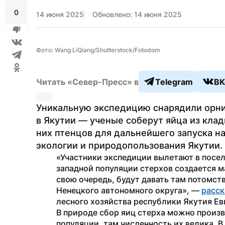
0
14 июня 2025
Обновлено: 14 июня 2025
Фото: Wang LiQiang/Shutterstock/Fotodom
Читать «Север-Пресс» в
Telegram
ВК
Уникальную экспедицию снарядили орнит
в Якутии — ученые соберут яйца из клад
них птенцов для дальнейшего запуска н
экологии и природопользования Якутии.
«Участники экспедиции вылетают в посел
западной популяции стерхов создается ма
свою очередь, будут давать там потомст
Ненецкого автономного округа», — 
расск
лесного хозяйства республики Якутия Ев
В природе сбор яиц стерха можно произве
популяции, там численность их велика. 