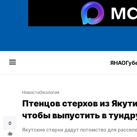
ЯНАО
Губ
Новости
Экология
Птенцов стерхов из Якути
чтобы выпустить в тундр
0
Якутские стерхи дадут потомство для рассел