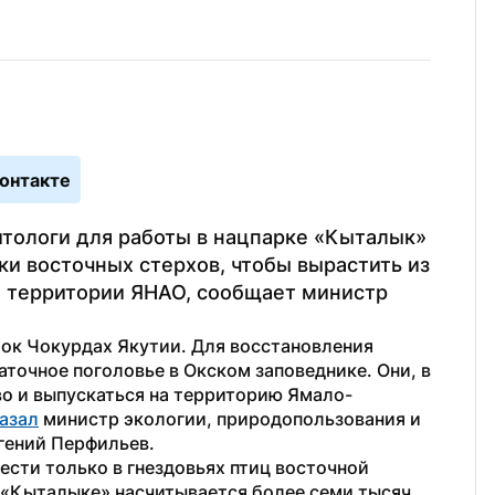
онтакте
ологи для работы в нацпарке «Кыталык» 
ки восточных стерхов, чтобы вырастить из 
а территории ЯНАО, сообщает министр 
ок Чокурдах Якутии. Для восстановления 
точное поголовье в Окском заповеднике. Они, в 
во и выпускаться на территорию Ямало-
азал
 министр экологии, природопользования и 
гений Перфильев.
сти только в гнездовьях птиц восточной 
В «Кыталыке» насчитывается более семи тысяч 