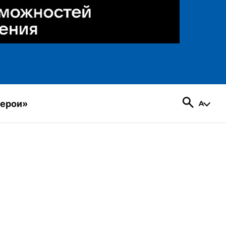
герои»