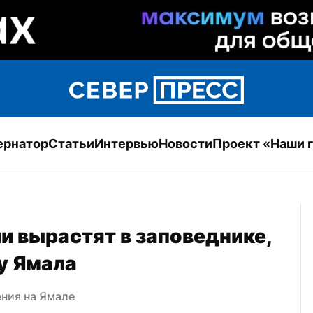
ернатор
Статьи
Интервью
Новости
Проект «Наши 
и вырастят в заповеднике, 
у Ямала
ения на Ямале