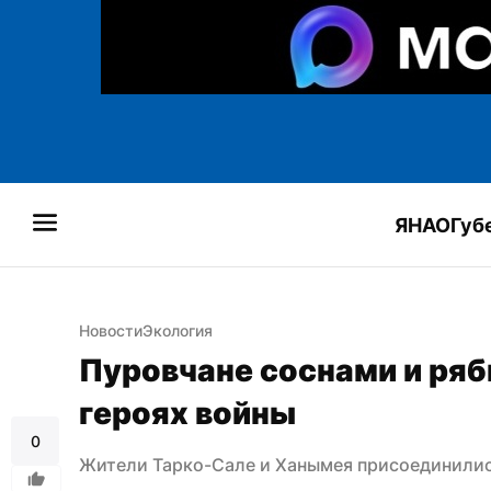
ЯНАО
Губ
Новости
Экология
Пуровчане соснами и ряб
героях войны
0
Жители Тарко-Сале и Ханымея присоединилис