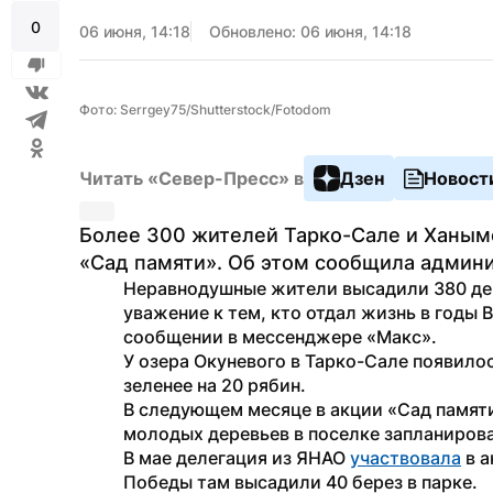
0
06 июня, 14:18
Обновлено: 06 июня, 14:18
Фото: Serrgey75/Shutterstock/Fotodom
Читать «Север-Пресс» в
Дзен
Новост
Более 300 жителей Тарко-Сале и Ханым
«Сад памяти». Об этом сообщила админи
Неравнодушные жители высадили 380 дер
уважение к тем, кто отдал жизнь в годы 
сообщении в мессенджере «Макс». 
У озера Окуневого в Тарко-Сале появило
зеленее на 20 рябин.
В следующем месяце в акции «Сад памяти
молодых деревьев в поселке запланирова
В мае делегация из ЯНАО 
участвовала
 в 
Победы там высадили 40 берез в парке. 