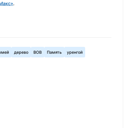
Макс»
.
ымей
дерево
ВОВ
Память
уренгой