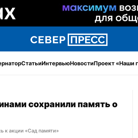
ернатор
Статьи
Интервью
Новости
Проект «Наши 
инами сохранили память о 
ь к акции «Сад памяти»