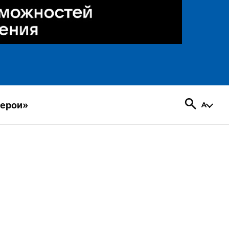
герои»