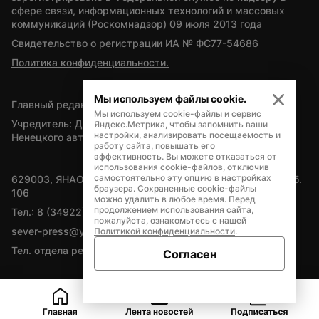
сфере связи, информационных технологий и массовых 
коммуникаций (Роскомнадзор) 09 июля 2013 года
Свидетельство о регистрации ИА № ФС77-54686
Политика конфиденциальности.
Мы используем файлы cookie.
Главный редактор — А.Л. Поздеев
Мы используем cookie-файлы и сервис
Учредитель: Департамент внутренней политики Ямало-
Яндекс.Метрика, чтобы запомнить ваши
настройки, анализировать посещаемость и
Ненецкого автономного округа
работу сайта, повышать его
эффективность. Вы можете отказаться от
использования cookie-файлов, отключив
самостоятельно эту опцию в настройках
629003, ЯНАО, Салехард, мкр. Богдана Кнунянца, д.1, каб. 
браузера. Сохраненные cookie-файлы
106
можно удалить в любое время. Перед
продолжением использования сайта,
Тел.: 8 (34922) 71262
пожалуйста, ознакомьтесь с нашей
sever-press@yamal-media.ru
Политикой конфиденциальности
.
Тел. отдела рекламы: 8 (34922) 42728
Согласен