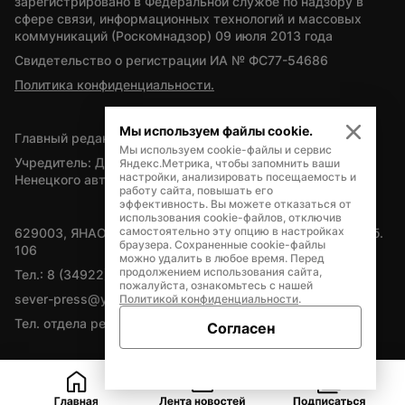
зарегистрировано в Федеральной службе по надзору в 
сфере связи, информационных технологий и массовых 
коммуникаций (Роскомнадзор) 09 июля 2013 года
Свидетельство о регистрации ИА № ФС77-54686
Политика конфиденциальности.
Мы используем файлы cookie.
Главный редактор — А.Л. Поздеев
Мы используем cookie-файлы и сервис
Учредитель: Департамент внутренней политики Ямало-
Яндекс.Метрика, чтобы запомнить ваши
настройки, анализировать посещаемость и
Ненецкого автономного округа
работу сайта, повышать его
эффективность. Вы можете отказаться от
использования cookie-файлов, отключив
самостоятельно эту опцию в настройках
629003, ЯНАО, Салехард, мкр. Богдана Кнунянца, д.1, каб. 
браузера. Сохраненные cookie-файлы
106
можно удалить в любое время. Перед
продолжением использования сайта,
Тел.: 8 (34922) 71262
пожалуйста, ознакомьтесь с нашей
sever-press@yamal-media.ru
Политикой конфиденциальности
.
Тел. отдела рекламы: 8 (34922) 42728
Согласен