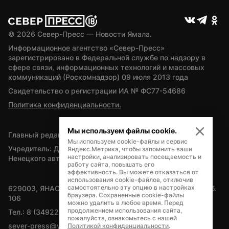
© 
2026
 Север-Пресс — Новости Ямала.
Информационное агентство «Север-Пресс» 
зарегистрировано в Федеральной службе по надзору в 
сфере связи, информационных технологий и массовых 
коммуникаций (Роскомнадзор) 09 июля 2013 года
Свидетельство о регистрации ИА № ФС77-54686
Политика конфиденциальности.
Мы используем файлы cookie.
Главный редактор — А.Л. Поздеев
Мы используем cookie-файлы и сервис
Учредитель: Департамент внутренней политики Ямало-
Яндекс.Метрика, чтобы запомнить ваши
настройки, анализировать посещаемость и
Ненецкого автономного округа
работу сайта, повышать его
эффективность. Вы можете отказаться от
использования cookie-файлов, отключив
самостоятельно эту опцию в настройках
629003, ЯНАО, Салехард, мкр. Богдана Кнунянца, д.1, каб. 
браузера. Сохраненные cookie-файлы
106
можно удалить в любое время. Перед
продолжением использования сайта,
Тел.: 8 (34922) 71262
пожалуйста, ознакомьтесь с нашей
sever-press@yamal-media.ru
Политикой конфиденциальности
.