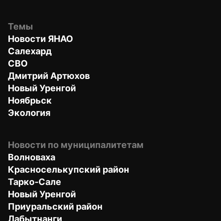
Темы
Новости ЯНАО
Салехард
СВО
Дмитрий Артюхов
Новый Уренгой
Ноябрьск
Экология
Новости по муниципалитетам
Волноваха
Красноселькупский район
Тарко-Сале
Новый Уренгой
Приуральский район
Лабытнанги