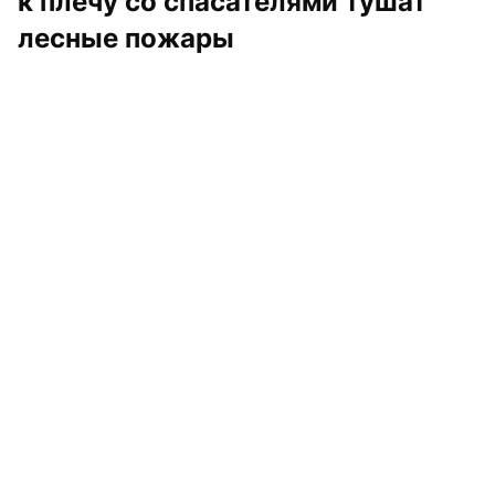
к плечу со спасателями тушат 
лесные пожары