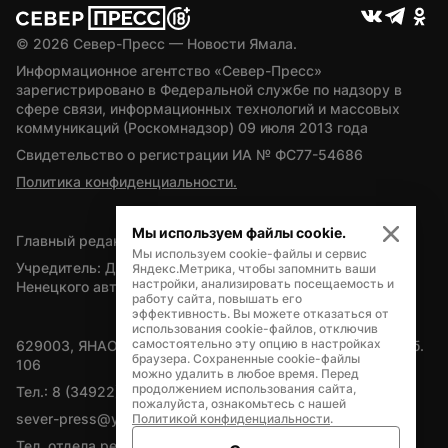
© 
2026
 Север-Пресс — Новости Ямала.
Информационное агентство «Север-Пресс» 
зарегистрировано в Федеральной службе по надзору в 
сфере связи, информационных технологий и массовых 
коммуникаций (Роскомнадзор) 09 июля 2013 года
Свидетельство о регистрации ИА № ФС77-54686
Политика конфиденциальности.
Мы используем файлы cookie.
Главный редактор — А.Л. Поздеев
Мы используем cookie-файлы и сервис
Учредитель: Департамент внутренней политики Ямало-
Яндекс.Метрика, чтобы запомнить ваши
настройки, анализировать посещаемость и
Ненецкого автономного округа
работу сайта, повышать его
эффективность. Вы можете отказаться от
использования cookie-файлов, отключив
самостоятельно эту опцию в настройках
629003, ЯНАО, Салехард, мкр. Богдана Кнунянца, д.1, каб. 
браузера. Сохраненные cookie-файлы
106
можно удалить в любое время. Перед
продолжением использования сайта,
Тел.: 8 (34922) 71262
пожалуйста, ознакомьтесь с нашей
sever-press@yamal-media.ru
Политикой конфиденциальности
.
Тел. отдела рекламы: 8 (34922) 42728