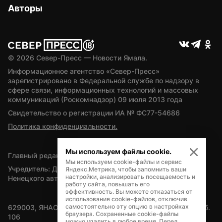
Авторы
© 
2026
 Север-Пресс — Новости Ямала.
Информационное агентство «Север-Пресс» 
зарегистрировано в Федеральной службе по надзору в 
сфере связи, информационных технологий и массовых 
коммуникаций (Роскомнадзор) 09 июля 2013 года
Свидетельство о регистрации ИА № ФС77-54686
Политика конфиденциальности.
Мы используем файлы cookie.
Главный редактор — А.Л. Поздеев
Мы используем cookie-файлы и сервис
Учредитель: Департамент внутренней политики Ямало-
Яндекс.Метрика, чтобы запомнить ваши
настройки, анализировать посещаемость и
Ненецкого автономного округа
работу сайта, повышать его
эффективность. Вы можете отказаться от
использования cookie-файлов, отключив
самостоятельно эту опцию в настройках
629003, ЯНАО, Салехард, мкр. Богдана Кнунянца, д.1, каб. 
браузера. Сохраненные cookie-файлы
106
можно удалить в любое время. Перед