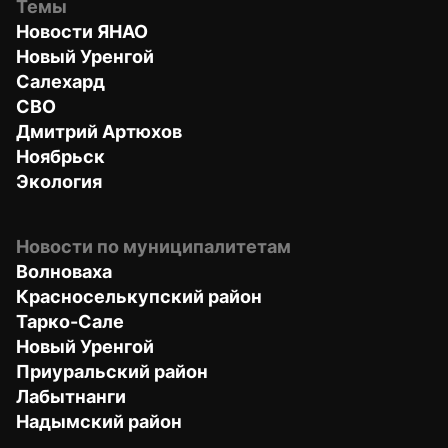
Темы
Новости ЯНАО
Новый Уренгой
Салехард
СВО
Дмитрий Артюхов
Ноябрьск
Экология
Новости по муниципалитетам
Волноваха
Красноселькупский район
Тарко-Сале
Новый Уренгой
Приуральский район
Лабытнанги
Надымский район