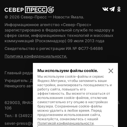
© 
2026
 Север-Пресс — Новости Ямала.
Информационное агентство «Север-Пресс» 
зарегистрировано в Федеральной службе по надзору в 
сфере связи, информационных технологий и массовых 
коммуникаций (Роскомнадзор) 09 июля 2013 года
Свидетельство о регистрации ИА № ФС77-54686
Политика конфиденциальности.
Мы используем файлы cookie.
Главный редактор — А.Л. Поздеев
Мы используем cookie-файлы и сервис
Учредитель: Департамент внутренней политики Ямало-
Яндекс.Метрика, чтобы запомнить ваши
настройки, анализировать посещаемость и
Ненецкого автономного округа
работу сайта, повышать его
эффективность. Вы можете отказаться от
использования cookie-файлов, отключив
самостоятельно эту опцию в настройках
629003, ЯНАО, Салехард, мкр. Богдана Кнунянца, д.1, каб. 
браузера. Сохраненные cookie-файлы
106
можно удалить в любое время. Перед
продолжением использования сайта,
Тел.: 8 (34922) 71262
пожалуйста, ознакомьтесь с нашей
sever-press@yamal-media.ru
Политикой конфиденциальности
.