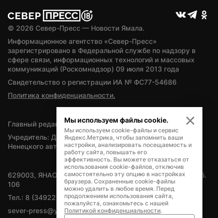
© 
2026
 Север-Пресс — Новости Ямала.
Информационное агентство «Север-Пресс» 
зарегистрировано в Федеральной службе по надзору в 
сфере связи, информационных технологий и массовых 
коммуникаций (Роскомнадзор) 09 июля 2013 года
Свидетельство о регистрации ИА № ФС77-54686
Политика конфиденциальности.
Мы используем файлы cookie.
Главный редактор — А.Л. Поздеев
Мы используем cookie-файлы и сервис
Учредитель: Департамент внутренней политики Ямало-
Яндекс.Метрика, чтобы запомнить ваши
настройки, анализировать посещаемость и
Ненецкого автономного округа
работу сайта, повышать его
эффективность. Вы можете отказаться от
использования cookie-файлов, отключив
самостоятельно эту опцию в настройках
629003, ЯНАО, Салехард, мкр. Богдана Кнунянца, д.1, каб. 
браузера. Сохраненные cookie-файлы
106
можно удалить в любое время. Перед
продолжением использования сайта,
Тел.: 8 (34922) 71262
пожалуйста, ознакомьтесь с нашей
sever-press@yamal-media.ru
Политикой конфиденциальности
.