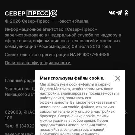
© 
2026
 Север-Пресс — Новости Ямала.
Информационное агентство «Север-Пресс» 
зарегистрировано в Федеральной службе по надзору в 
сфере связи, информационных технологий и массовых 
коммуникаций (Роскомнадзор) 09 июля 2013 года
Свидетельство о регистрации ИА № ФС77-54686
Политика конфиденциальности.
Мы используем файлы cookie.
Главный редактор — А.Л. Поздеев
Мы используем cookie-файлы и сервис
Учредитель: Департамент внутренней политики Ямало-
Яндекс.Метрика, чтобы запомнить ваши
настройки, анализировать посещаемость и
Ненецкого автономного округа
работу сайта, повышать его
эффективность. Вы можете отказаться от
использования cookie-файлов, отключив
самостоятельно эту опцию в настройках
629003, ЯНАО, Салехард, мкр. Богдана Кнунянца, д.1, каб. 
браузера. Сохраненные cookie-файлы
106
можно удалить в любое время. Перед
продолжением использования сайта,
Тел.: 8 (34922) 71262
пожалуйста, ознакомьтесь с нашей
sever-press@yamal-media.ru
Политикой конфиденциальности
.