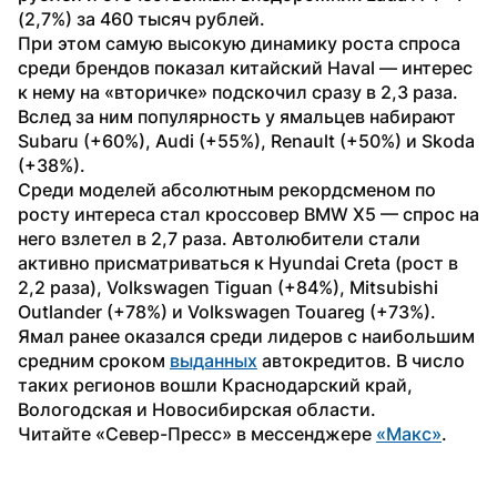
(2,7%) за 460 тысяч рублей.
При этом самую высокую динамику роста спроса 
среди брендов показал китайский Haval — интерес 
к нему на «вторичке» подскочил сразу в 2,3 раза. 
Вслед за ним популярность у ямальцев набирают 
Subaru (+60%), Audi (+55%), Renault (+50%) и Skoda 
(+38%).
Среди моделей абсолютным рекордсменом по 
росту интереса стал кроссовер BMW X5 — спрос на 
него взлетел в 2,7 раза. Автолюбители стали 
активно присматриваться к Hyundai Creta (рост в 
2,2 раза), Volkswagen Tiguan (+84%), Mitsubishi 
Outlander (+78%) и Volkswagen Touareg (+73%).
Ямал ранее оказался среди лидеров с наибольшим 
средним сроком 
выданных
 автокредитов. В число 
таких регионов вошли Краснодарский край, 
Вологодская и Новосибирская области.
Читайте «Север-Пресс» в мессенджере 
«Макс»
. 